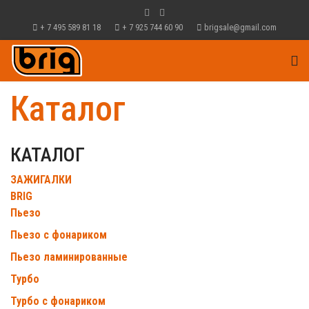
+ 7 495 589 81 18
+ 7 925 744 60 90
brigsale@gmail.com
Каталог
КАТАЛОГ
ЗАЖИГАЛКИ
BRIG
Пьезо
Пьезо с фонариком
Пьезо ламинированные
Турбо
Турбо с фонариком