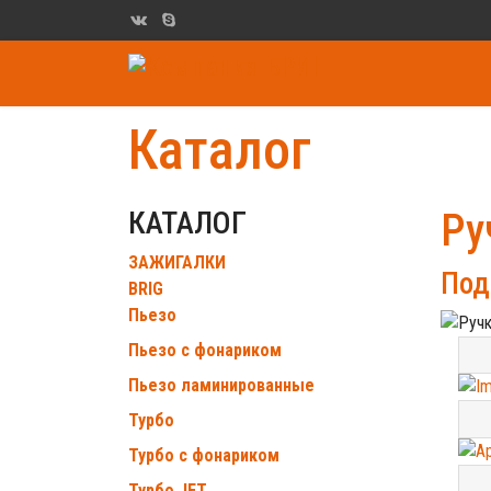
Каталог
КАТАЛОГ
Ру
ЗАЖИГАЛКИ
Под
BRIG
Пьезо
Пьезо с фонариком
Пьезо ламинированные
Турбо
Турбо с фонариком
Турбо JET