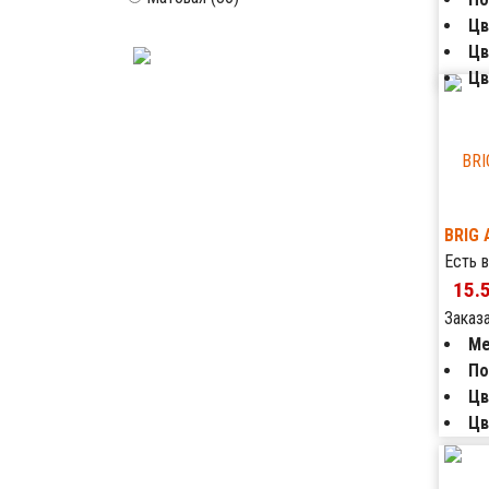
Цв
Цв
Цв
BRIG 
Есть в
15.
Заказ
Ме
По
Цв
Цв