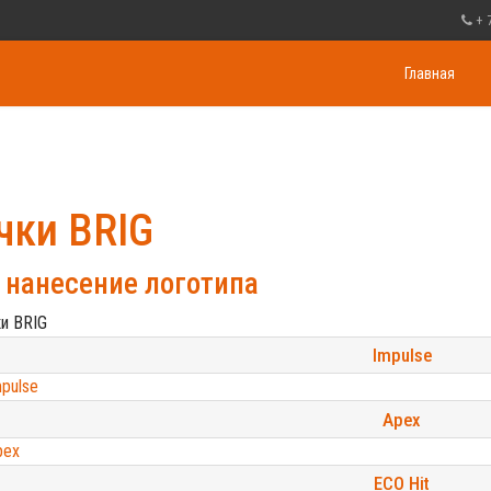
+ 
Главная
чки BRIG
 нанесение логотипа
Impulse
Apex
ECO Hit
ECO Star