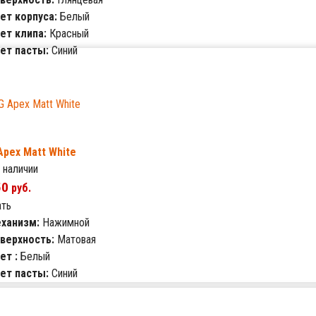
ет корпуса:
Белый
ет клипа:
Красный
ет пасты:
Синий
Apex Matt White
 наличии
50
руб.
ать
ханизм:
Нажимной
верхность:
Матовая
ет :
Белый
ет пасты:
Синий