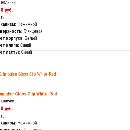
 наличии
50
руб.
ать
ханизм:
Нажимной
верхность:
Глянцевая
ет корпуса:
Белый
ет клипа:
Синий
ет пасты:
Синий
Impulse Gloss Clip White-Red
 наличии
50
руб.
ать
ханизм:
Нажимной
верхность:
Глянцевая