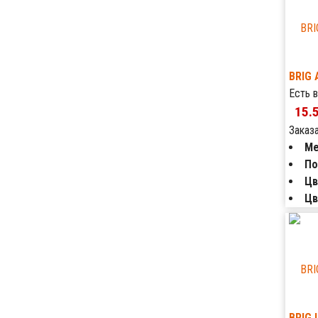
BRIG 
Есть в
15.
Заказ
Ме
По
Цв
Цв
BRIG 